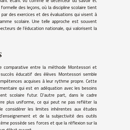
eignant étant vu comme le détenteur du savoir et
formelle des leçons, où la discipline scolaire tient
 par des exercices et des évaluations qui visent à
gramme scolaire. Une telle approche est souvent
teurs de l'éducation nationale, qui valorisent la
s
tude comparative entre la méthode Montessori et
 le succès éducatif des élèves Montessori semble
ompétences acquises à leur rythme propre. Cette
lémentaire qui est en adéquation avec les besoins
ment scolaire futur. D'autre part, dans le cadre
re plus uniforme, ce qui peut ne pas refléter la
de considérer les limites inhérentes aux études
'enseignement et de la subjectivité des outils
ème possède ses forces et que la réflexion sur la
 un débat ouvert.