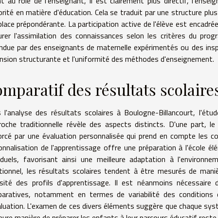
t au rôle de l'enseignant, il est clairement plus directif, l'ens
orité en matière d'éducation. Cela se traduit par une structure plus 
place prépondérante. La participation active de l'élève est encadrée
rer l'assimilation des connaissances selon les critères du pro
ndue par des enseignants de maternelle expérimentés ou des inspec
nsion structurante et l'uniformité des méthodes d'enseignement.
mparatif des résultats scolaire
 l'analyse des résultats scolaires à Boulogne-Billancourt, l'é
proche traditionnelle révèle des aspects distincts. D'une part,
orcé par une évaluation personnalisée qui prend en compte les c
onnalisation de l'apprentissage offre une préparation à l'école é
viduels, favorisant ainsi une meilleure adaptation à l'environne
itionnel, les résultats scolaires tendent à être mesurés de maniè
rsité des profils d'apprentissage. Il est néanmoins nécessaire 
aratives, notamment en termes de variabilité des conditions d
aluation. L'examen de ces divers éléments suggère que chaque syst
leure manière de préparer les enfants à leur parcours éducatif reste