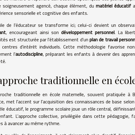
e soigneusement agencé, chaque élément, du
matériel éducatif
a
érience sensorielle et cognitive des enfants.
ôle de l'éducateur se transforme ici; celui-ci devient un observat
ant
, encourageant ainsi son
développement personnel
. La libe
vités est structurée par l'établissement d'un
plan de travail personn
s centres d'intérêt individuels. Cette méthodologie favorise no
ement l'
autodiscipline
, préparant les enfants à devenir des appr
été.
approche traditionnelle en écol
proche traditionnelle en école maternelle, souvent pratiquée à
ce, met l'accent sur l'acquisition des connaissances de base selon
le éducatif, le programme scolaire joue un rôle central, définissa
'enfant. L'approche collective, privilégiée dans cette pédagogie, 
es à avancer au même rythme.