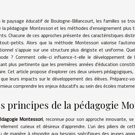
 le paysage éducatif de Boulogne-Billancourt, les familles se tro
e la pédagogie Montessori et les méthodes d'enseignement plus trad
nts. Chacune de ces approches présente des caractéristiques distin
tout-petits. Alors que la méthode Montessori valorise l'autonom
itionnel s'appuie sur une structure plus dirigiste et uniforme. Qu
ode ? Comment celle-ci influence-t-elle le développement de 
tant plus pertinente que les premières années d'éducation constit
aire. Cet article propose d'explorer ces deux univers pédagogiques
i que leurs impacts sur le développement des élèves. Préparez-v
 mieux comprendre les enjeux éducatifs au sein des écoles maternel
s principes de la pédagogie Mo
édagogie Montessori
, reconnue pour son approche innovante, se 
rellement curieux et désireux d'apprendre. L'un des piliers de ce
u de manière à répondre aux besoins spécifiques des jeunes app