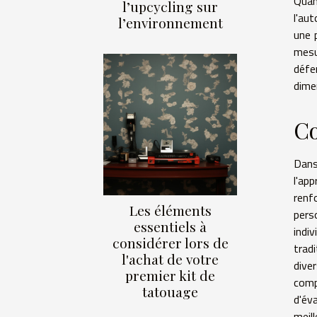
Quan
l’upcycling sur
l'aut
l’environnement
une 
mesu
défe
dime
Co
Dans
l'ap
renf
Les éléments
pers
essentiels à
indi
considérer lors de
trad
l'achat de votre
dive
premier kit de
comp
tatouage
d'év
meil