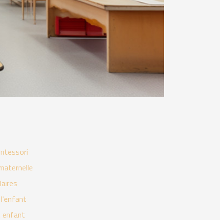
ontessori
 maternelle
laires
l'enfant
n enfant