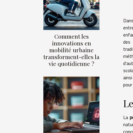
Dans
entr
enfa
Comment les
des 
innovations en
trad
mobilité urbaine
méth
transforment-elles la
vie quotidienne ?
d'au
scol
ains
pour
Le
La
p
natu
conç