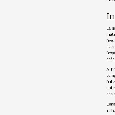
Im
La q
mate
l'év
avec
l'ex
enfan
À l'
comp
l'in
note
des 
L'an
enfa