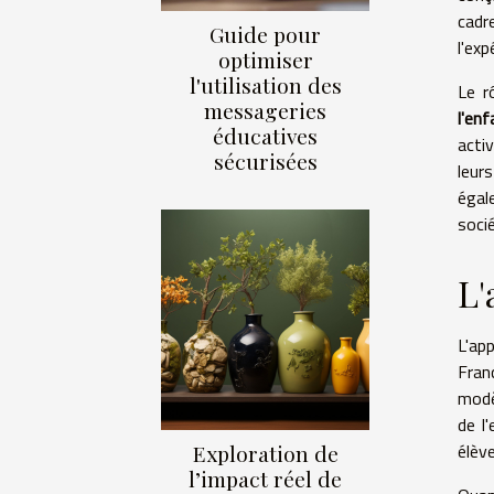
cadr
Guide pour
l'exp
optimiser
l'utilisation des
Le r
messageries
l'enf
éducatives
acti
sécurisées
leur
égal
soci
L'
L'ap
Fran
modè
de l
élèv
Exploration de
l’impact réel de