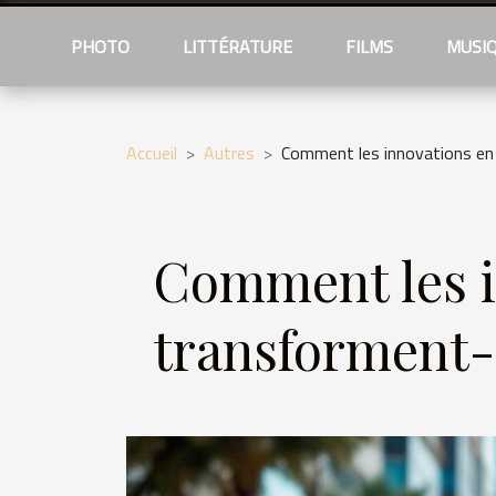
PHOTO
LITTÉRATURE
FILMS
MUSI
Accueil
Autres
Comment les innovations en m
Comment les i
transforment-e