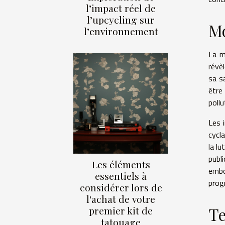
l’impact réel de
l’upcycling sur
Mo
l’environnement
La m
révè
sa s
être
pollu
Les 
cycla
la l
publ
Les éléments
embo
essentiels à
prog
considérer lors de
l'achat de votre
Te
premier kit de
tatouage