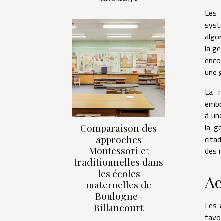
Les 
syst
algo
la ge
enco
une g
La m
embo
à un
Comparaison des
la g
approches
cita
Montessori et
des 
traditionnelles dans
les écoles
Ac
maternelles de
Boulogne-
Les 
Billancourt
favor