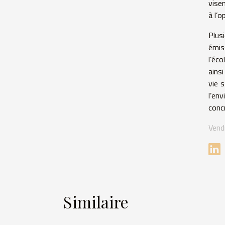
vise
à l’
Plus
émis
l’éco
ainsi
vie s
l’en
concr
Vend
Similaire