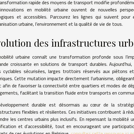
ransformation rapide des moyens de transport modifie profondément 
innovations en mobilité urbaine ouvrent de nouvelles perspec
ogiques et accessibles. Parcourez les lignes qui suivent pou
anisation urbaine, l’environnement et la qualité de vie de tous.
olution des infrastructures ur
obilité urbaine connaît une transformation profonde sous l’imp
nde croissante en solutions de transport durables. Aujourd’hui, 
s cyclables sécurisées, larges trottoirs réservés aux piétons 
triques. Cette mutation impacte directement l’urbanisme, obligeant l
ic afin de favoriser la connectivité entre quartiers et modes de dép
gements, facilitant la transition fluide entre transports en commun
éveloppement durable est désormais au cœur de la stratégie 
structures flexibles et résilientes. Ces initiatives contribuent à réd
endre les centres urbains plus inclusifs. En repensant la mobilité
ification et d’accessibilité, tout en encourageant une participat
rets de ces évolutions en Belgique,
consultez cette ressource ici p