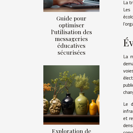
La t
Les 
écol
Guide pour
l’org
optimiser
l'utilisation des
messageries
Év
éducatives
sécurisées
La m
dema
voie
élec
publ
chan
Le d
infra
et r
dens
Exploration de
conc