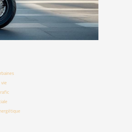
rbaines
 vie
rafic
iale
énergétique