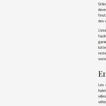
Grâc
deven
l'in
des 
L'in
faci
gara
lutte
rest
socia
En
Les 
hybr
vill
véhi