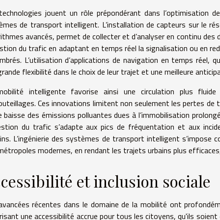
technologies jouent un rôle prépondérant dans l’optimisation de
èmes de transport intelligent. L’installation de capteurs sur le rés
rithmes avancés, permet de collecter et d’analyser en continu des d
stion du trafic en adaptant en temps réel la signalisation ou en redi
mbrés. L’utilisation d’applications de navigation en temps réel, q
rande flexibilité dans le choix de leur trajet et une meilleure antic
obilité intelligente favorise ainsi une circulation plus fluid
uteillages. Ces innovations limitent non seulement les pertes de t
e baisse des émissions polluantes dues à l’immobilisation prolong
estion du trafic s’adapte aux pics de fréquentation et aux incid
dins. L’ingénierie des systèmes de transport intelligent s’impose
métropoles modernes, en rendant les trajets urbains plus efficaces
cessibilité et inclusion sociale
avancées récentes dans le domaine de la mobilité ont profondéme
isant une accessibilité accrue pour tous les citoyens, qu'ils soient