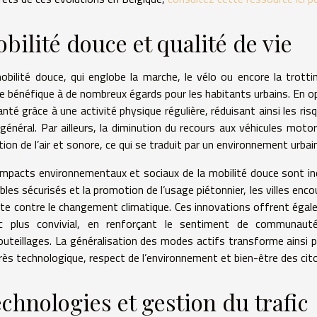
bilité douce et qualité de vie
obilité douce, qui englobe la marche, le vélo ou encore la trot
le bénéfique à de nombreux égards pour les habitants urbains. En op
anté grâce à une activité physique régulière, réduisant ainsi les ri
 général. Par ailleurs, la diminution du recours aux véhicules motor
tion de l’air et sonore, ce qui se traduit par un environnement urbain
impacts environnementaux et sociaux de la mobilité douce sont in
bles sécurisés et la promotion de l’usage piétonnier, les villes enc
utte contre le changement climatique. Ces innovations offrent éga
ic plus convivial, en renforçant le sentiment de communauté
uteillages. La généralisation des modes actifs transforme ainsi pr
rès technologique, respect de l’environnement et bien-être des cit
chnologies et gestion du trafic